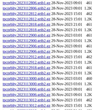
tpcprblty.2023112806.grib1.gz
28-Nov-2023 09:01
461
tpcprblty.2023112806.grib2.gz
28-Nov-2023 09:01
1.2K
tpcprblty.2023112812.grib1.gz
28-Nov-2023 15:01
462
tpcprblty.2023112812.grib2.gz
28-Nov-2023 15:01
1.2K
tpcprblty.2023112818.grib1.gz
28-Nov-2023 21:01
461
tpcprblty.2023112818.grib2.gz
28-Nov-2023 21:01
1.2K
tpcprblty.2023112900.grib1.gz
29-Nov-2023 03:01
461
tpcprblty.2023112900.grib2.gz
29-Nov-2023 03:01
1.2K
tpcprblty.2023112906.grib1.gz
29-Nov-2023 09:01
461
tpcprblty.2023112906.grib2.gz
29-Nov-2023 09:01
1.2K
tpcprblty.2023112912.grib1.gz
29-Nov-2023 15:01
462
tpcprblty.2023112912.grib2.gz
29-Nov-2023 15:01
1.2K
tpcprblty.2023112918.grib1.gz
29-Nov-2023 21:01
461
tpcprblty.2023112918.grib2.gz
29-Nov-2023 21:01
1.2K
tpcprblty.2023113000.grib1.gz
30-Nov-2023 03:01
460
tpcprblty.2023113000.grib2.gz
30-Nov-2023 03:01
1.2K
tpcprblty.2023113006.grib1.gz
30-Nov-2023 09:01
461
tpcprblty.2023113006.grib2.gz
30-Nov-2023 09:01
1.2K
tpcprblty.2023113012.grib1.gz
30-Nov-2023 15:01
462
tpcprblty.2023113012.grib2.gz
30-Nov-2023 15:01
1.2K